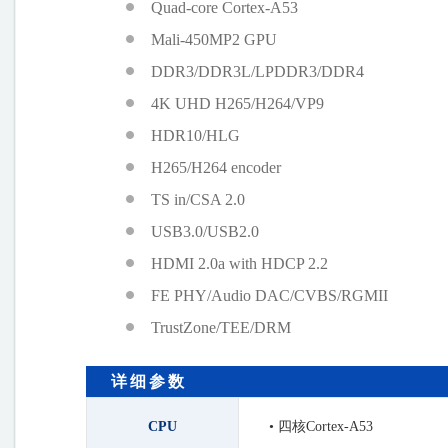
Quad-core Cortex-A53
Mali-450MP2 GPU
DDR3/DDR3L/LPDDR3/DDR4
4K UHD H265/H264/VP9
HDR10/HLG
H265/H264 encoder
TS in/CSA 2.0
USB3.0/USB2.0
HDMI 2.0a with HDCP 2.2
FE PHY/Audio DAC/CVBS/RGMII
TrustZone/TEE/DRM
详细参数
CPU
• 四核Cortex-A53